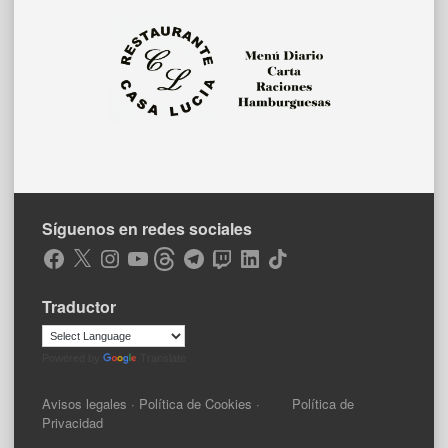
Síguenos en redes sociales
Facebook
X
Instagram
YouTube
Threads
Telegram
Twitch
LinkedIn
TikTok
Traductor
Powered by
Translate
Avisos legales
·
Política de Cookies
·
Política de
Privacidad