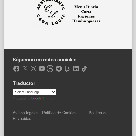
Síguenos en redes sociales
Facebook
X
Instagram
YouTube
Threads
Telegram
Twitch
LinkedIn
TikTok
Traductor
Powered by
Translate
Avisos legales
·
Política de Cookies
·
Política de
Privacidad