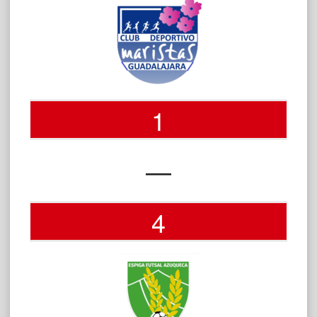
1
—
4