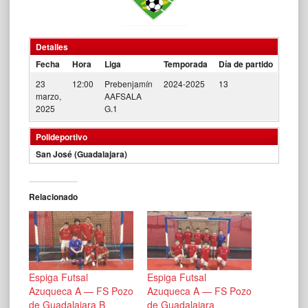
Detalles
Fecha
Hora
Liga
Temporada
Día de partido
23
12:00
Prebenjamín
2024-2025
13
marzo,
AAFSALA
2025
G.1
Polideportivo
San José (Guadalajara)
Relacionado
Espiga Futsal
Espiga Futsal
Azuqueca A — FS Pozo
Azuqueca A — FS Pozo
de Guadalajara B
de Guadalajara