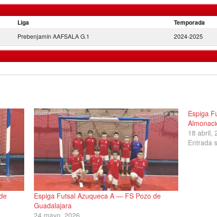
Liga
Temporada
Prebenjamín AAFSALA G.1
2024-2025
Espiga F
Almonaci
18 abril,
Entrada s
de
Espiga Futsal Azuqueca A — FS Pozo de
Guadalajara
24 mayo, 2026