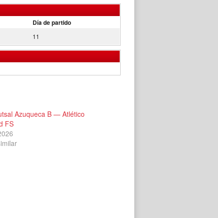
Día de partido
11
utsal Azuqueca B — Atlético
d FS
 2026
imilar