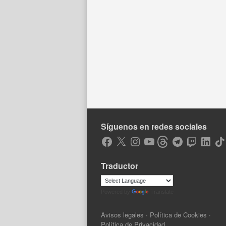
Síguenos en redes sociales
Facebook
X
Instagram
YouTube
Threads
Telegram
Twitch
LinkedIn
Tik
Traductor
Powered by
Translate
Avisos legales
·
Política de Cookies
·
Política de Privacidad