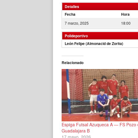
Detalles
Fecha
Hora
7 marzo, 2025
18:00
Polideportivo
León Felipe (Almonacid de Zorita)
Relacionado
Espiga Futsal Azuqueca A — FS Pozo 
Guadalajara B
17 mayo, 2026