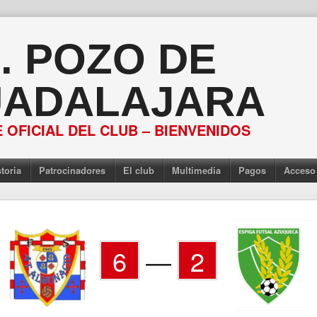
S. POZO DE
ADALAJARA
 OFICIAL DEL CLUB – BIENVENIDOS
toria
Patrocinadores
El club
Multimedia
Pagos
Acceso
6
—
2