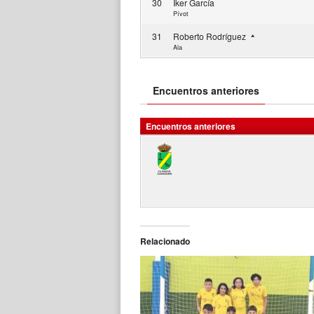
30
Iker García
Pívot
31
Roberto Rodríguez
Ala
Encuentros anteriores
Encuentros anteriores
Relacionado