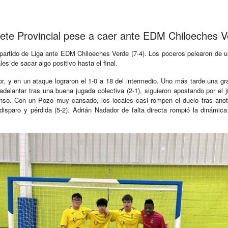
dete Provincial pese a caer ante EDM Chiloeches V
o partido de Liga ante EDM Chiloeches Verde (7-4). Los poceros pelearon de 
es de sacar algo positivo hasta el final.
or, y en un ataque lograron el 1-0 a 18 del intermedio. Uno más tarde una g
adelantar tras una buena jugada colectiva (2-1), siguieron apostando por el
anso. Con un Pozo muy cansado, los locales casi rompen el duelo tras anot
disparo y pérdida (5-2). Adrián Nadador de falta directa rompió la dinámica