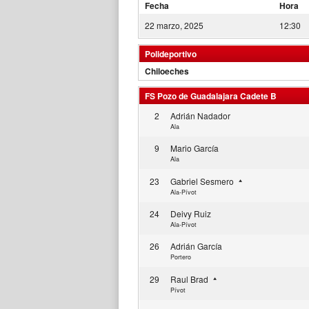
Fecha
Hora
22 marzo, 2025
12:30
Polideportivo
Chiloeches
FS Pozo de Guadalajara Cadete B
2
Adrián Nadador
Ala
9
Mario García
Ala
23
Gabriel Sesmero
Ala-Pívot
24
Deivy Ruiz
Ala-Pívot
26
Adrián García
Portero
29
Raul Brad
Pívot