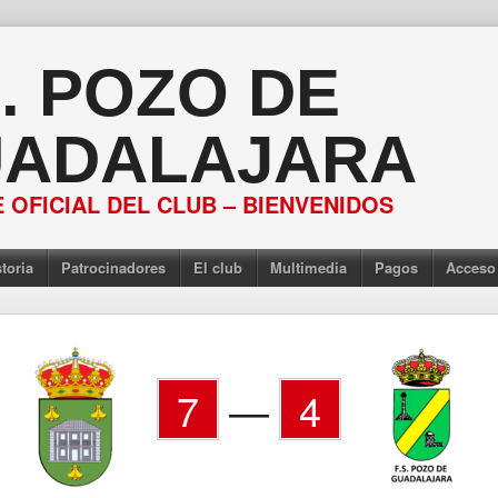
S. POZO DE
ADALAJARA
 OFICIAL DEL CLUB – BIENVENIDOS
toria
Patrocinadores
El club
Multimedia
Pagos
Acceso
7
—
4