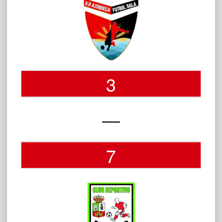
3
—
7