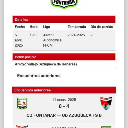
Detalles
Fecha
Hora
Liga
Temporada
Día de partido
5
19:00
Juvenil
2024-2025
20
abril,
Autonómica
2025
FFCM
Polideportivo
Arroyo Vallejo (Azuqueca de Henares)
Encuentros anteriores
Encuentros anteriores
11 enero, 2025
8
-
4
CD FONTANAR — UD AZUQUECA FS B
17 marzo, 2024