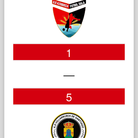
1
—
5