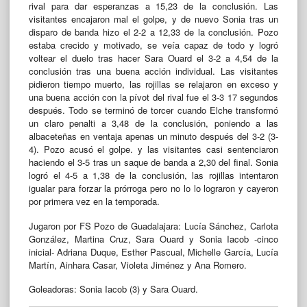
rival para dar esperanzas a 15,23 de la conclusión. Las
visitantes encajaron mal el golpe, y de nuevo Sonia tras un
disparo de banda hizo el 2-2 a 12,33 de la conclusión. Pozo
estaba crecido y motivado, se veía capaz de todo y logró
voltear el duelo tras hacer Sara Ouard el 3-2 a 4,54 de la
conclusión tras una buena acción individual. Las visitantes
pidieron tiempo muerto, las rojillas se relajaron en exceso y
una buena acción con la pívot del rival fue el 3-3 17 segundos
después. Todo se terminó de torcer cuando Elche transformó
un claro penalti a 3,48 de la conclusión, poniendo a las
albaceteñas en ventaja apenas un minuto después del 3-2 (3-
4). Pozo acusó el golpe. y las visitantes casi sentenciaron
haciendo el 3-5 tras un saque de banda a 2,30 del final. Sonia
logró el 4-5 a 1,38 de la conclusión, las rojillas intentaron
igualar para forzar la prórroga pero no lo lo lograron y cayeron
por primera vez en la temporada.
Jugaron por FS Pozo de Guadalajara: Lucía Sánchez, Carlota
González, Martina Cruz, Sara Ouard y Sonia Iacob -cinco
inicial- Adriana Duque, Esther Pascual, Michelle García, Lucía
Martín, Ainhara Casar, Violeta Jiménez y Ana Romero.
Goleadoras: Sonia Iacob (3) y Sara Ouard.