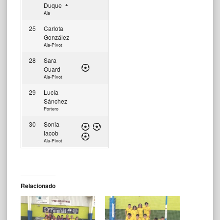
Duque
Ala
25
Carlota
González
Ala-Pívot
28
Sara
Ouard
Ala-Pívot
29
Lucía
Sánchez
Portero
30
Sonia
Iacob
Ala-Pívot
Relacionado