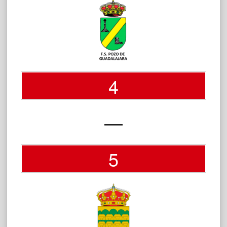
4
—
5