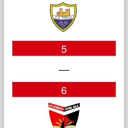
5
—
6