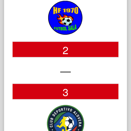
2
—
3