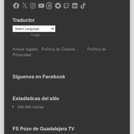
Facebook
X
Instagram
YouTube
Threads
Telegram
Twitch
LinkedIn
TikTok
Traductor
Powered by
Translate
Avisos legales
·
Política de Cookies
·
Política de
Privacidad
Síguenos en Facebook
Estadísticas del sitio
308.986 visitas
FS Pozo de Guadalajara TV