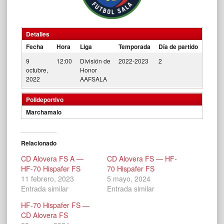
Detalles
Fecha
Hora
Liga
Temporada
Día de partido
9
12:00
División de
2022-2023
2
octubre,
Honor
2022
AAFSALA
Polideportivo
Marchamalo
Relacionado
CD Alovera FS A —
CD Alovera FS — HF-
HF-70 Hispafer FS
70 Hispafer FS
11 febrero, 2023
5 mayo, 2024
Entrada similar
Entrada similar
HF-70 Hispafer FS —
CD Alovera FS