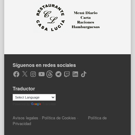
Síguenos en redes sociales
Facebook
X
Instagram
YouTube
Threads
Telegram
Twitch
LinkedIn
TikTok
Traductor
Powered by
Translate
Avisos legales
·
Política de Cookies
·
Política de
Privacidad