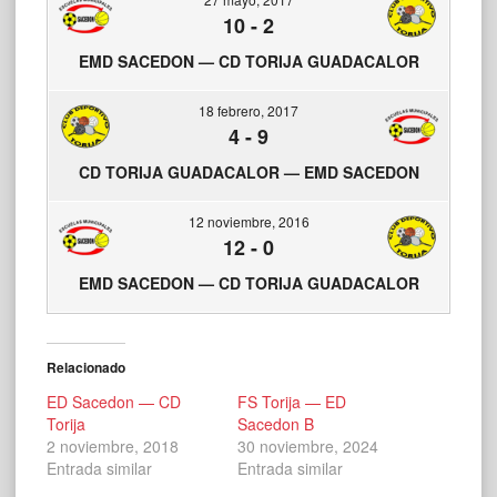
10
-
2
EMD SACEDON — CD TORIJA GUADACALOR
18 febrero, 2017
4
-
9
CD TORIJA GUADACALOR — EMD SACEDON
12 noviembre, 2016
12
-
0
EMD SACEDON — CD TORIJA GUADACALOR
Relacionado
ED Sacedon — CD
FS Torija — ED
Torija
Sacedon B
2 noviembre, 2018
30 noviembre, 2024
Entrada similar
Entrada similar