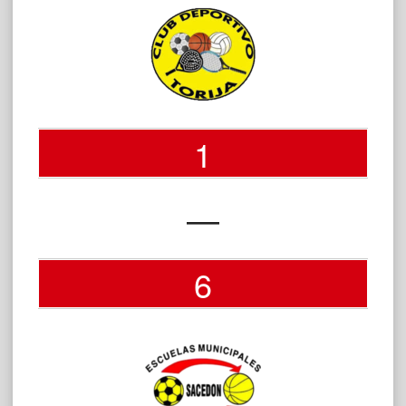
1
—
6