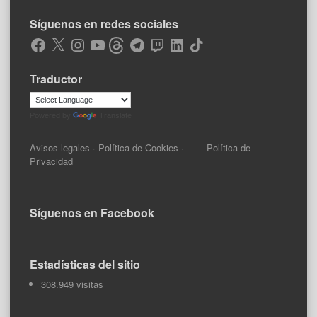
Síguenos en redes sociales
Facebook
X
Instagram
YouTube
Threads
Telegram
Twitch
LinkedIn
TikTok
Traductor
Powered by
Translate
Avisos legales
·
Política de Cookies
·
Política de
Privacidad
Síguenos en Facebook
Estadísticas del sitio
308.949 visitas