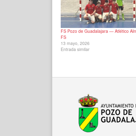
FS Pozo de Guadalajara — Atlético Al
FS
13 mayo, 2026
Entrada similar