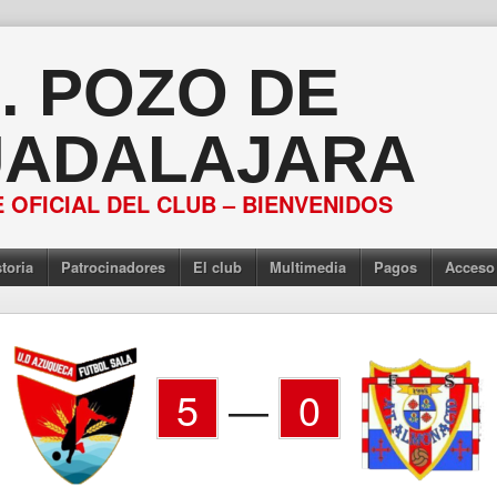
S. POZO DE
ADALAJARA
 OFICIAL DEL CLUB – BIENVENIDOS
toria
Patrocinadores
El club
Multimedia
Pagos
Acceso
5
—
0