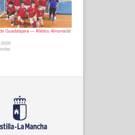
de Guadalajara — Atlético Almonacid
 2026
imilar