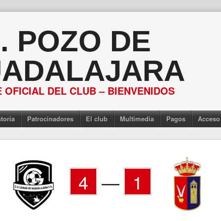
S. POZO DE
ADALAJARA
 OFICIAL DEL CLUB – BIENVENIDOS
toria
Patrocinadores
El club
Multimedia
Pagos
Acceso
4
—
1