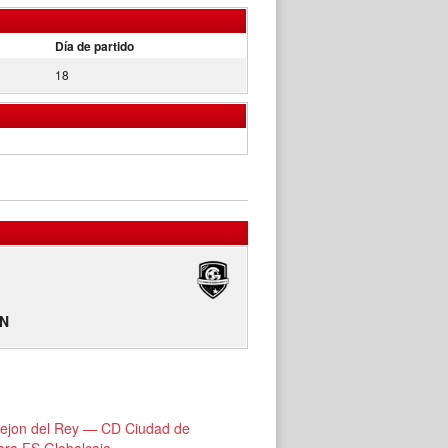
Día de partido
18
CN
ejon del Rey — CD Ciudad de
ara FS Globalcaja