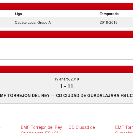
Liga
Temporada
Cadete Local Grupo A
2018-2019
19 enero, 2019
1
-
11
MF TORREJON DEL REY — CD CIUDAD DE GUADALAJARA FS L
e
EMF Torrejon del Rey — CD Ciudad de
EMF Torr
Guadalajara FS LCN
Guadalaj