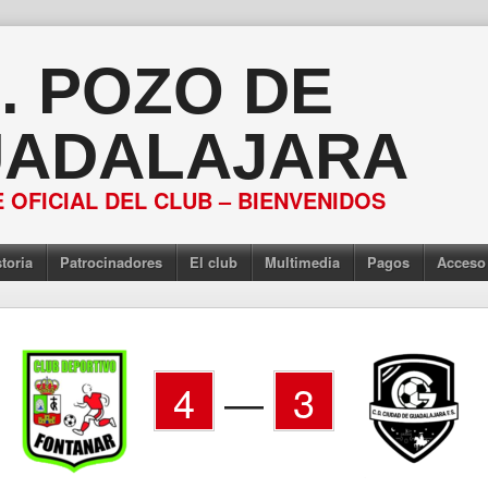
S. POZO DE
ADALAJARA
 OFICIAL DEL CLUB – BIENVENIDOS
toria
Patrocinadores
El club
Multimedia
Pagos
Acceso
4
—
3