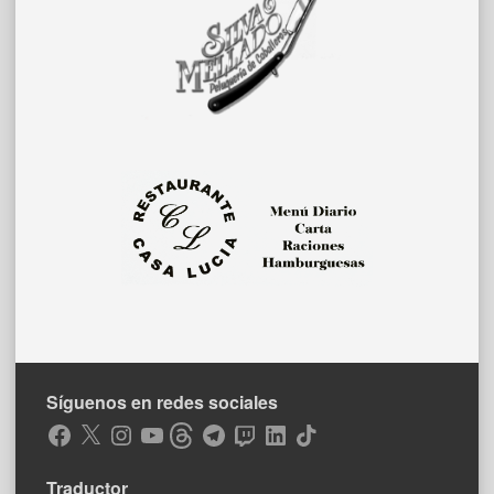
Síguenos en redes sociales
Facebook
X
Instagram
YouTube
Threads
Telegram
Twitch
LinkedIn
TikTok
Traductor