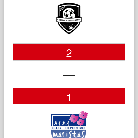
2
—
1