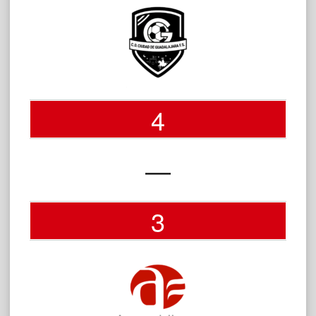
4
—
3