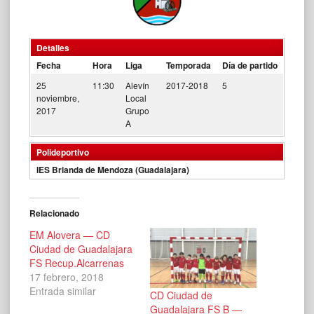
Detalles
Fecha
Hora
Liga
Temporada
Día de partido
25
11:30
Alevín
2017-2018
5
noviembre,
Local
2017
Grupo
A
Polideportivo
IES Brianda de Mendoza (Guadalajara)
Relacionado
EM Alovera — CD
Ciudad de Guadalajara
FS Recup.Alcarrenas
17 febrero, 2018
Entrada similar
CD Ciudad de
Guadalajara FS B —