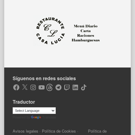
Síguenos en redes sociales
Facebook
X
Instagram
YouTube
Threads
Telegram
Twitch
LinkedIn
TikTok
Traductor
Powered by
Translate
Avisos legales
·
Política de Cookies
·
Política de