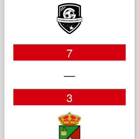
7
—
3