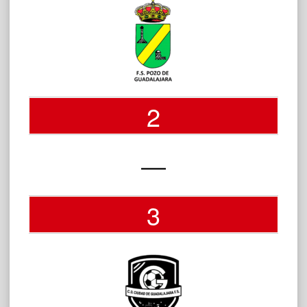
2
—
3