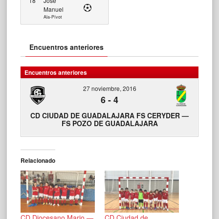
18
José
Manuel
Ala-Pívot
Encuentros anteriores
Encuentros anteriores
27 noviembre, 2016
6
-
4
CD CIUDAD DE GUADALAJARA FS CERYDER —
FS POZO DE GUADALAJARA
Relacionado
CD Diocesano Mario —
CD Ciudad de