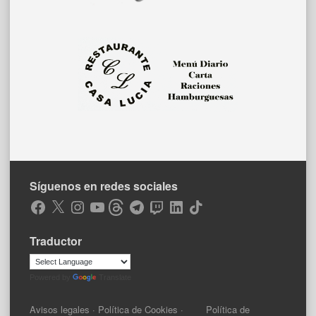
Síguenos en redes sociales
Facebook
X
Instagram
YouTube
Threads
Telegram
Twitch
LinkedIn
TikTok
Traductor
Powered by
Translate
Avisos legales
·
Política de Cookies
·
Política de