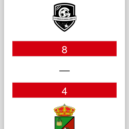
8
—
4