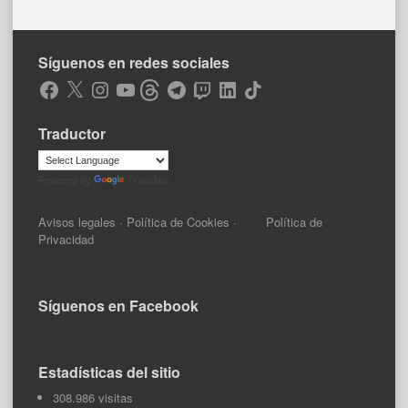
Síguenos en redes sociales
Facebook
X
Instagram
YouTube
Threads
Telegram
Twitch
LinkedIn
TikTok
Traductor
Powered by
Translate
Avisos legales
·
Política de Cookies
·
Política de
Privacidad
Síguenos en Facebook
Estadísticas del sitio
308.986 visitas