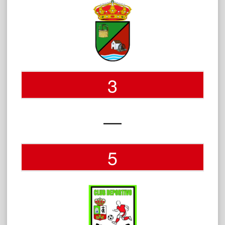
3
—
5