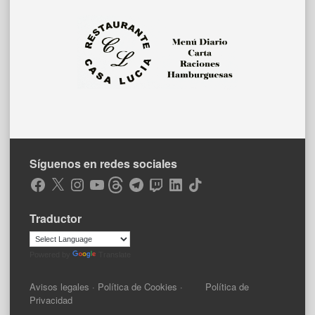
Síguenos en redes sociales
Facebook
X
Instagram
YouTube
Threads
Telegram
Twitch
LinkedIn
TikTok
Traductor
Powered by
Translate
Avisos legales
·
Política de Cookies
·
Política de
Privacidad