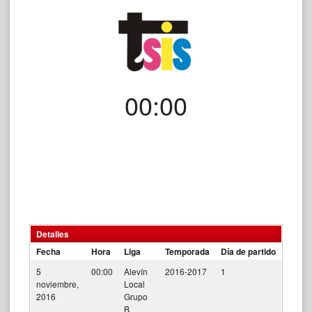
00:00
Detalles
Fecha
Hora
Liga
Temporada
Día de partido
5
00:00
Alevín
2016-2017
1
noviembre,
Local
2016
Grupo
B