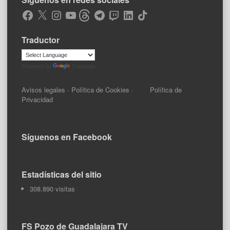
Facebook
X
Instagram
YouTube
Threads
Telegram
Twitch
LinkedIn
TikTok
Traductor
Powered by
Translate
Avisos legales
·
Política de Cookies
·
Política de
Privacidad
Síguenos en Facebook
Estadísticas del sitio
308.890 visitas
FS Pozo de Guadalajara TV