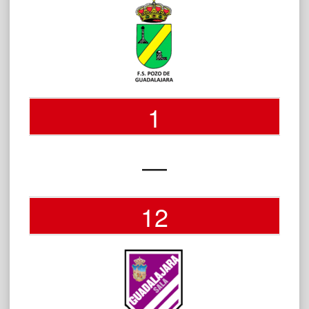
1
—
12