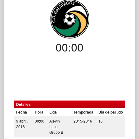
00:00
Detalles
Fecha
Hora
Liga
Temporada
Día de partido
9 abril,
00:00
Alevín
2015-2016
16
2016
Local
Grupo B