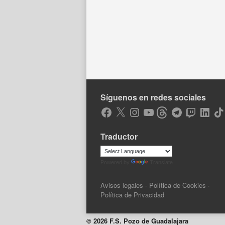
Síguenos en redes sociales
Facebook
X
Instagram
YouTube
Threads
Telegram
Twitch
LinkedIn
Tik
Traductor
Powered by
Translate
Avisos legales
·
Política de Cookies
·
Política de Privacidad
© 2026 F.S. Pozo de Guadalajara