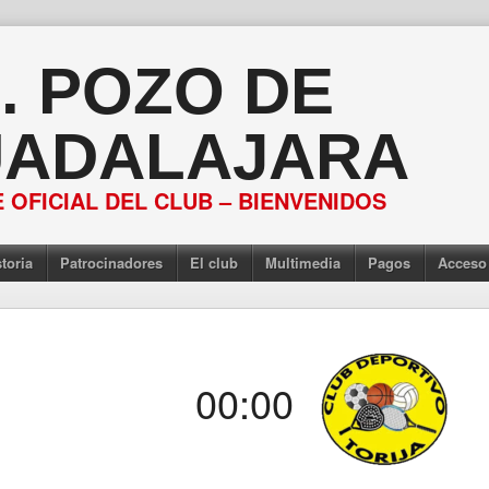
S. POZO DE
ADALAJARA
 OFICIAL DEL CLUB – BIENVENIDOS
toria
Patrocinadores
El club
Multimedia
Pagos
Acceso
00:00