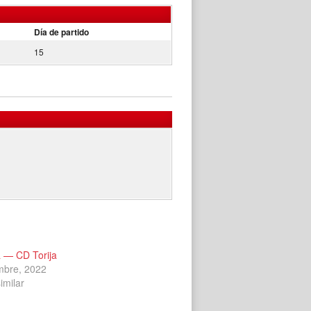
Día de partido
15
 — CD Torija
mbre, 2022
imilar