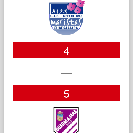
4
—
5