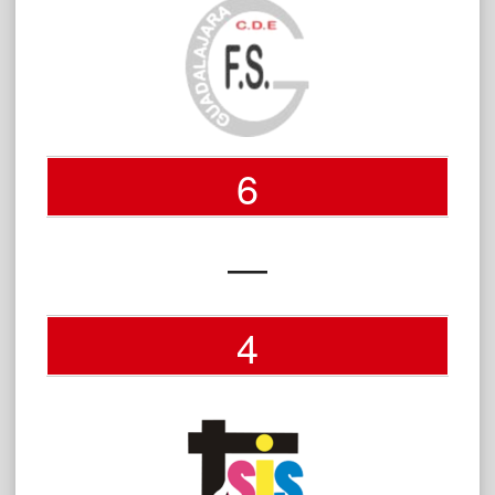
6
—
4