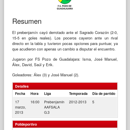
Resumen
El prebenjamín cayó derrotado ante el Sagrado Corazón (2-0,
15-5 en goles reales). Los poceros cayeron ante un rival
directo en la tabla y tuvieron pocas opciones para puntuar, ya
que acudieron con apenas un cambio a disputar el encuentro.
Jugaron por FS Pozo de Guadalajara: Isma, José Manuel,
Álex, David, Saúl y Erik.
Goleadores: Álex (3) y José Manuel (2).
Detalles
Fecha
Hora
Liga
Temporada
Día de partido
17
16:00
Prebenjamín
2012-2013
5
marzo,
AAFSALA
2013
G.3
Polideportivo