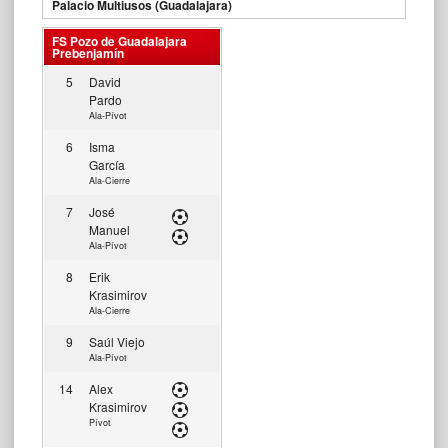
Palacio Multiusos (Guadalajara)
FS Pozo de Guadalajara
Prebenjamín
5
David
Pardo
Ala-Pívot
6
Isma
García
Ala-Cierre
7
José
Manuel
Ala-Pívot
8
Erik
Krasimirov
Ala-Cierre
9
Saúl Viejo
Ala-Pívot
14
Alex
Krasimirov
Pívot