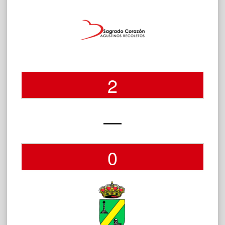
2
—
0