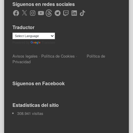
Síguenos en redes sociales
Facebook
X
Instagram
YouTube
Threads
Telegram
Twitch
LinkedIn
TikTok
Traductor
Powered by
Translate
Avisos legales
·
Política de Cookies
·
Política de
Privacidad
Síguenos en Facebook
Estadísticas del sitio
308.941 visitas