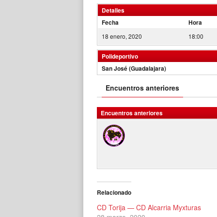
Detalles
Fecha
Hora
18 enero, 2020
18:00
Polideportivo
San José (Guadalajara)
Encuentros anteriores
Encuentros anteriores
Relacionado
CD Torija — CD Alcarria Myxturas
28 marzo, 2020