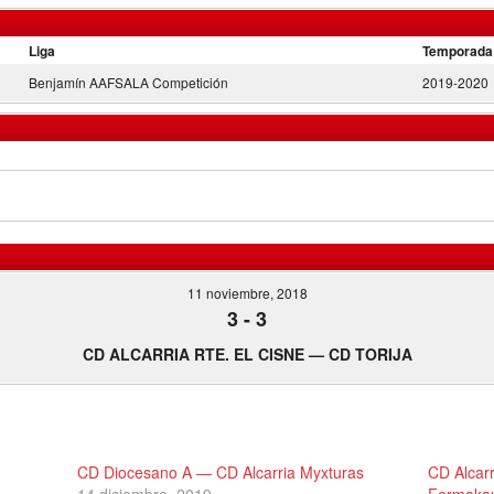
Liga
Temporada
Benjamín AAFSALA Competición
2019-2020
11 noviembre, 2018
3
-
3
CD ALCARRIA RTE. EL CISNE — CD TORIJA
CD Diocesano A — CD Alcarria Myxturas
CD Alcar
14 diciembre, 2019
Fermaka