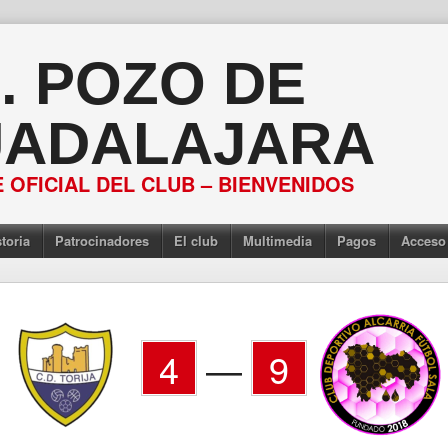
S. POZO DE
ADALAJARA
 OFICIAL DEL CLUB – BIENVENIDOS
toria
Patrocinadores
El club
Multimedia
Pagos
Acceso
4
—
9