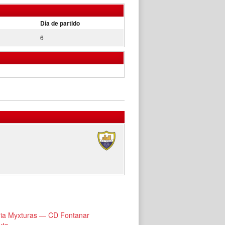
Día de partido
6
ria Myxturas — CD Fontanar
uto