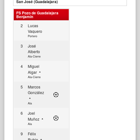
San José (Guadalajara)
FS Pozo de Guadalajara
Benjamín
2
Lucas
Vaquero
Portero
3
José
Alberto
Ala-Cierre
4
Miguel
Algar
Ala-Cierre
5
Marcos
González
Ala
6
Joel
Muñoz
Ala
9
Félix
Rubio