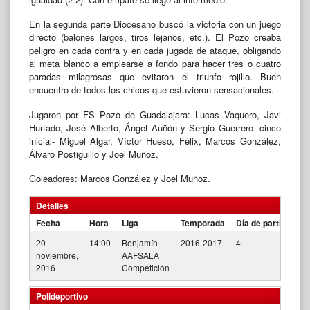
En la segunda parte Diocesano buscó la victoria con un juego
directo (balones largos, tiros lejanos, etc.). El Pozo creaba
peligro en cada contra y en cada jugada de ataque, obligando
al meta blanco a emplearse a fondo para hacer tres o cuatro
paradas milagrosas que evitaron el triunfo rojillo. Buen
encuentro de todos los chicos que estuvieron sensacionales.
Jugaron por FS Pozo de Guadalajara: Lucas Vaquero, Javi
Hurtado, José Alberto, Ángel Auñón y Sergio Guerrero -cinco
inicial- Miguel Algar, Víctor Hueso, Félix, Marcos González,
Álvaro Postiguillo y Joel Muñoz.
Goleadores: Marcos González y Joel Muñoz.
Detalles
Fecha
Hora
Liga
Temporada
Día de partido
20
14:00
Benjamín
2016-2017
4
noviembre,
AAFSALA
2016
Competición
Polideportivo