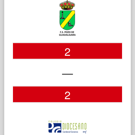
2
—
2