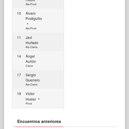
Ala-Pívot
10
Álvaro
Postiguillo
Ala-Pívot
11
Javi
Hurtado
Ala-Cierre
14
Ángel
Auñón
Cierre
17
Sergio
Guerrero
Ala-Cierre
19
Víctor
Hueso
Pívot
Encuentros anteriores