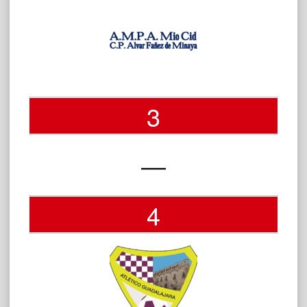
3
—
4