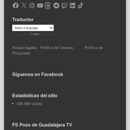
Facebook
X
Instagram
YouTube
Threads
Telegram
Twitch
LinkedIn
TikTok
Traductor
Powered by
Translate
Avisos legales
·
Política de Cookies
·
Política de
Privacidad
Síguenos en Facebook
Estadísticas del sitio
308.986 visitas
FS Pozo de Guadalajara TV