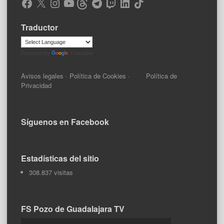
Facebook
X
Instagram
YouTube
Threads
Telegram
Twitch
LinkedIn
TikTok
Traductor
Powered by
Translate
Avisos legales
·
Política de Cookies
·
Política de
Privacidad
Síguenos en Facebook
Estadísticas del sitio
308.837 visitas
FS Pozo de Guadalajara TV