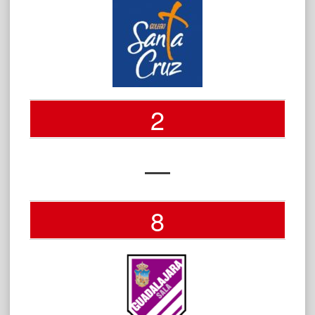
2
—
8