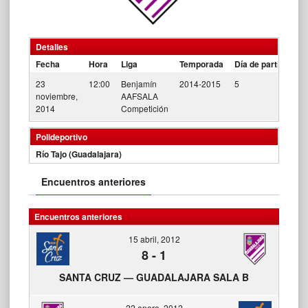
Detalles
Fecha
Hora
Liga
Temporada
Día de partido
23
12:00
Benjamín
2014-2015
5
noviembre,
AAFSALA
2014
Competición
Polideportivo
Río Tajo (Guadalajara)
Encuentros anteriores
Encuentros anteriores
15 abril, 2012
8
-
1
SANTA CRUZ — GUADALAJARA SALA B
22 enero, 2012