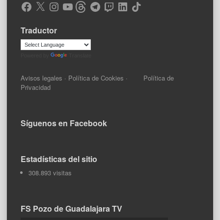
Facebook
X
Instagram
YouTube
Threads
Telegram
Twitch
LinkedIn
TikTok
Traductor
Powered by
Translate
Avisos legales
·
Política de Cookies
·
Política de
Privacidad
Síguenos en Facebook
Estadísticas del sitio
308.893 visitas
FS Pozo de Guadalajara TV