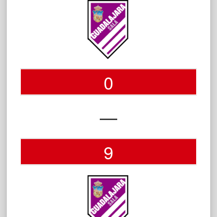
0
—
9