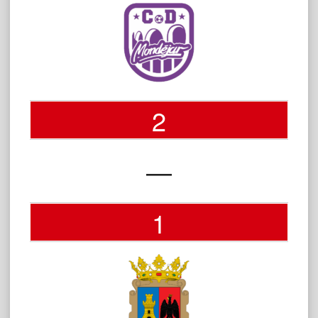
2
—
1