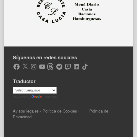
Síguenos en redes sociales
Facebook
X
Instagram
YouTube
Threads
Telegram
Twitch
LinkedIn
TikTok
Traductor
Powered by
Translate
Avisos legales
·
Política de Cookies
·
Política de
Privacidad