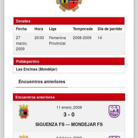
Detalles
Fecha
Hora
Liga
Temporada
Día de partido
27
20:00
Femenina
2008-2009
14
marzo,
Provincial
2009
Polideportivo
Las Encinas (Mondéjar)
Encuentros anteriores
Encuentros anteriores
11 enero, 2009
3
-
0
SIGUENZA FS — MONDEJAR FS
9 febrero, 2008