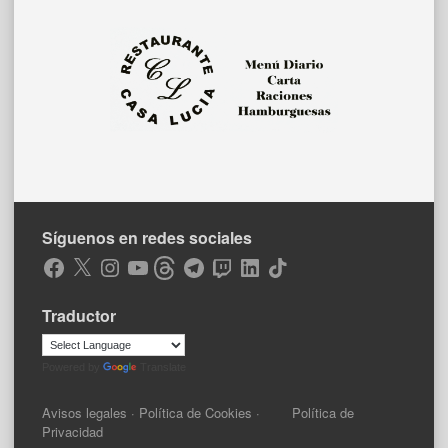
Síguenos en redes sociales
Facebook
X
Instagram
YouTube
Threads
Telegram
Twitch
LinkedIn
TikTok
Traductor
Powered by
Translate
Avisos legales
·
Política de Cookies
·
Política de
Privacidad