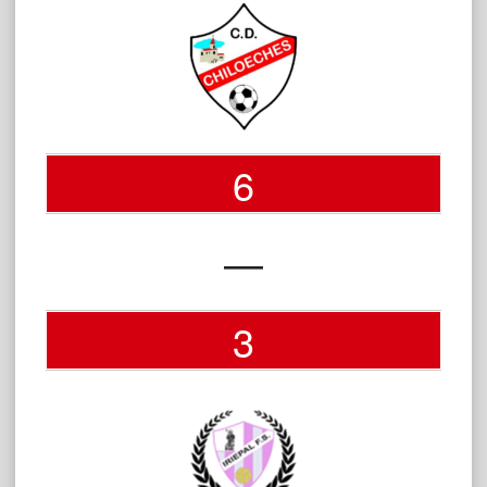
6
—
3