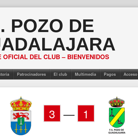
S. POZO DE
ADALAJARA
 OFICIAL DEL CLUB – BIENVENIDOS
toria
Patrocinadores
El club
Multimedia
Pagos
Acceso
3
—
1