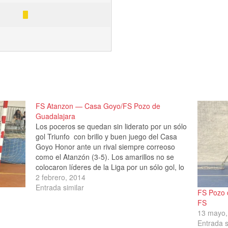
FS Atanzon — Casa Goyo/FS Pozo de
Guadalajara
Los poceros se quedan sin liderato por un sólo
gol Triunfo con brillo y buen juego del Casa
Goyo Honor ante un rival siempre correoso
como el Atanzón (3-5). Los amarillos no se
colocaron líderes de la Liga por un sólo gol, lo
cual demuestra lo competido que está el…
2 febrero, 2014
Entrada similar
FS Pozo 
FS
13 mayo,
Entrada s