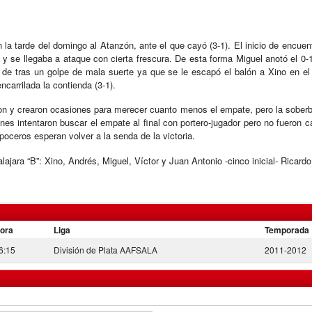
a tarde del domingo al Atanzón, ante el que cayó (3-1). El inicio de encuent
 se llegaba a ataque con cierta frescura. De esta forma Miguel anotó el 0-1. 
n de tras un golpe de mala suerte ya que se le escapó el balón a Xino en e
carrilada la contienda (3-1).
on y crearon ocasiones para merecer cuanto menos el empate, pero la soberbi
ones intentaron buscar el empate al final con portero-jugador pero no fueron
poceros esperan volver a la senda de la victoria.
ra “B”: Xino, Andrés, Miguel, Víctor y Juan Antonio -cinco inicial- Ricardo,
ora
Liga
Temporada
6:15
División de Plata AAFSALA
2011-2012