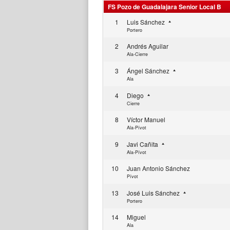
FS Pozo de Guadalajara Senior Local B
1
Luis Sánchez
Portero
2
Andrés Aguilar
Ala-Cierre
3
Ángel Sánchez
Ala
4
Diego
Cierre
8
Víctor Manuel
Ala-Pívot
9
Javi Cañita
Ala-Pívot
10
Juan Antonio Sánchez
Pívot
13
José Luis Sánchez
Portero
14
Miguel
Ala