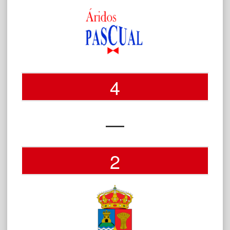
4
—
2