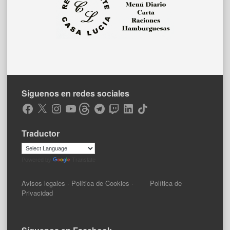
Síguenos en redes sociales
Facebook
X
Instagram
YouTube
Threads
Telegram
Twitch
LinkedIn
TikTok
Traductor
Powered by
Translate
Avisos legales
·
Política de Cookies
·
Política de
Privacidad