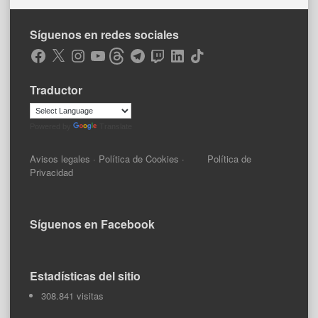
Síguenos en redes sociales
Facebook
X
Instagram
YouTube
Threads
Telegram
Twitch
LinkedIn
TikTok
Traductor
Powered by
Translate
Avisos legales
·
Política de Cookies
·
Política de
Privacidad
Síguenos en Facebook
Estadísticas del sitio
308.841 visitas