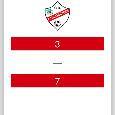
3
—
7