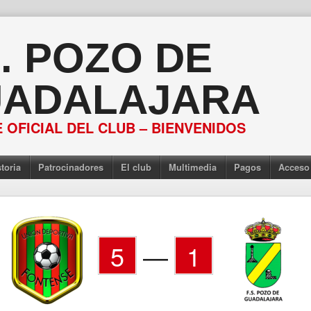
S. POZO DE
ADALAJARA
 OFICIAL DEL CLUB – BIENVENIDOS
toria
Patrocinadores
El club
Multimedia
Pagos
Acceso
5
—
1