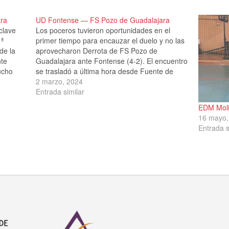
ra
UD Fontense — FS Pozo de Guadalajara
clave
Los poceros tuvieron oportunidades en el
1ª
primer tiempo para encauzar el duelo y no las
de la
aprovecharon Derrota de FS Pozo de
nte
Guadalajara ante Fontense (4-2). El encuentro
ucho
se trasladó a última hora desde Fuente de
o no
Pedro Naharro a Horcajo de Santiago, por las
2 marzo, 2024
ortantes
goteras en el pabellón local. Pozo tuvo…
Entrada similar
EDM Moli
16 mayo,
Entrada s