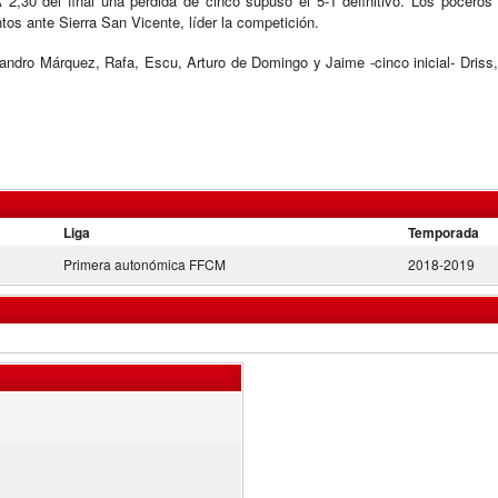
 2,30 del final una perdida de cinco supuso el 5-1 definitivo. Los poceros
s ante Sierra San Vicente, líder la competición.
ndro Márquez, Rafa, Escu, Arturo de Domingo y Jaime -cinco inicial- Driss,
Liga
Temporada
Primera autonómica FFCM
2018-2019