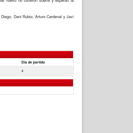
 de nuevo no tuvieron suerte y esperan la
 Diego, Dani Rubio, Arturo Cardenal y Javi
Día de partido
4