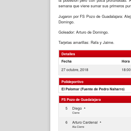
la posesión pero con poca profundidad. A
semana que viene sumar sus primeros punto
Jugaron por FS Pozo de Guadalajara: Aleja
Domingo.
Goleador: Arturo de Domingo.
Tarjetas amarillas: Rafa y Jaime.
Detalles
Fecha
Hora
27 octubre, 2018
18:00
Polideportivo
El Palomar (Fuente de Pedro Naharro)
FS Pozo de Guadalajara
5
Diego
Cierre
6
Arturo Cardenal
Ala-Cierre