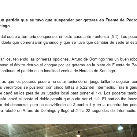
 partido que se tuvo que suspender por goteras en Fuente de Pedro
tiago
 del curso a territorio conquense, en este caso ante Fontense (5-1). Los poce
duelo que comenzaron ganando y que se tuvo que cambiar de sede al estar 
illos, teniendo las primeras opciones. Arturo de Domingo tras un buen robo
anso el árbitro detuvo el choque por las goteras en la pista de Fuente de Pe
ontinuar el partido en la localidad vecina de Horcajo de Santiago.
tras que los poceros pese a no estar teniendo un juego brillante seguían c
 verdirrojos se pusieron con cinco faltas a 5,22 del intermedio. Tras ir ga
 cayó en los pies de un jugador local para poner el 1-1. Los poceros tambié
Rafa lanzó al poste el doble-penalti que pudo ser el 1-2. El partido iba lan
a del descanso, pero no convirtieron un 3 contra 1 y en la recontra los poc
era rebotó en Arturo de Domingo y llegó el 2-1 a 22 segundos del intermedi