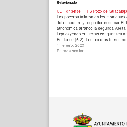
Relacionado
UD Fontense — FS Pozo de Guadalaja
Los poceros fallaron en los momentos 
del encuentro y no pudieron sumar El 
autonómica arrancó la segunda vuelta 
Liga cayendo en tierras conquenses a
Fontense (6-2). Los poceros fueron m
mejores durante el primer tiempo, per
11 enero, 2020
supieron acertar en los momentos imp
Entrada similar
y lo pagaron.…