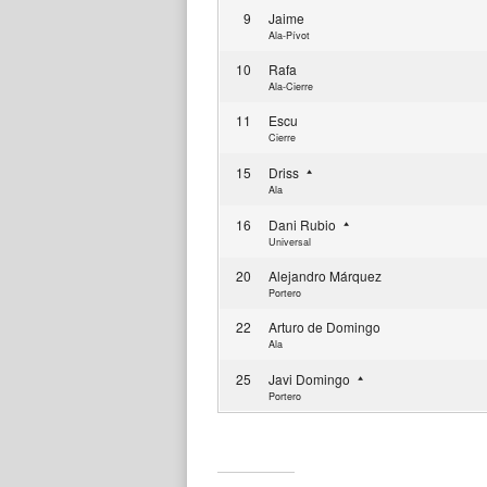
9
Jaime
Ala-Pívot
10
Rafa
Ala-Cierre
11
Escu
Cierre
15
Driss
Ala
16
Dani Rubio
Universal
20
Alejandro Márquez
Portero
22
Arturo de Domingo
Ala
25
Javi Domingo
Portero