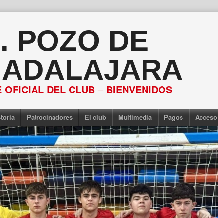
S. POZO DE
ADALAJARA
 OFICIAL DEL CLUB – BIENVENIDOS
toria
Patrocinadores
El club
Multimedia
Pagos
Acceso