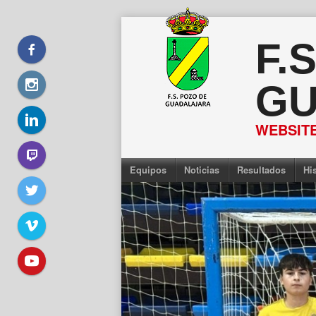
Saltar
al
F.
contenido
GU
WEBSITE
Equipos
Noticias
Resultados
His