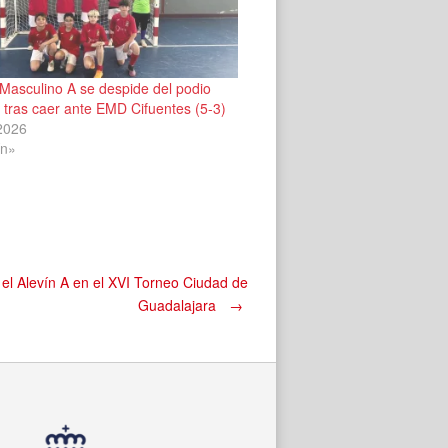
 Masculino A se despide del podio
l tras caer ante EMD Cifuentes (5-3)
 2026
ín»
a el Alevín A en el XVI Torneo Ciudad de
Guadalajara
→