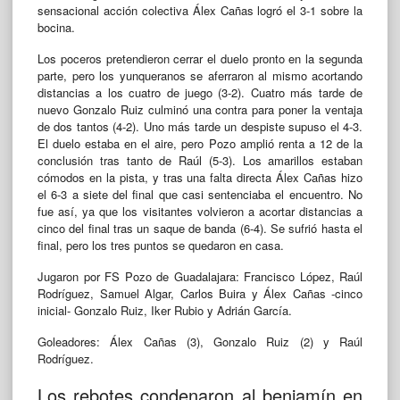
sensacional acción colectiva Álex Cañas logró el 3-1 sobre la
bocina.
Los poceros pretendieron cerrar el duelo pronto en la segunda
parte, pero los yunqueranos se aferraron al mismo acortando
distancias a los cuatro de juego (3-2). Cuatro más tarde de
nuevo Gonzalo Ruiz culminó una contra para poner la ventaja
de dos tantos (4-2). Uno más tarde un despiste supuso el 4-3.
El duelo estaba en el aire, pero Pozo amplió renta a 12 de la
conclusión tras tanto de Raúl (5-3). Los amarillos estaban
cómodos en la pista, y tras una falta directa Álex Cañas hizo
el 6-3 a siete del final que casi sentenciaba el encuentro. No
fue así, ya que los visitantes volvieron a acortar distancias a
cinco del final tras un saque de banda (6-4). Se sufrió hasta el
final, pero los tres puntos se quedaron en casa.
Jugaron por FS Pozo de Guadalajara: Francisco López, Raúl
Rodríguez, Samuel Algar, Carlos Buira y Álex Cañas -cinco
inicial- Gonzalo Ruiz, Iker Rubio y Adrián García.
Goleadores: Álex Cañas (3), Gonzalo Ruiz (2) y Raúl
Rodríguez.
Los rebotes condenaron al benjamín en