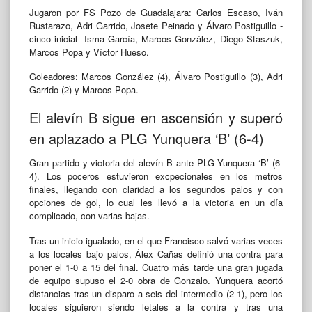
Jugaron por FS Pozo de Guadalajara: Carlos Escaso, Iván
Rustarazo, Adri Garrido, Josete Peinado y Álvaro Postiguillo -
cinco inicial- Isma García, Marcos González, Diego Staszuk,
Marcos Popa y Víctor Hueso.
Goleadores: Marcos González (4), Álvaro Postiguillo (3), Adri
Garrido (2) y Marcos Popa.
El alevín B sigue en ascensión y superó
en aplazado a PLG Yunquera ‘B’ (6-4)
Gran partido y victoria del alevín B ante PLG Yunquera ‘B’ (6-
4). Los poceros estuvieron excpecionales en los metros
finales, llegando con claridad a los segundos palos y con
opciones de gol, lo cual les llevó a la victoria en un día
complicado, con varias bajas.
Tras un inicio igualado, en el que Francisco salvó varias veces
a los locales bajo palos, Álex Cañas definió una contra para
poner el 1-0 a 15 del final. Cuatro más tarde una gran jugada
de equipo supuso el 2-0 obra de Gonzalo. Yunquera acortó
distancias tras un disparo a seis del intermedio (2-1), pero los
locales siguieron siendo letales a la contra y tras una