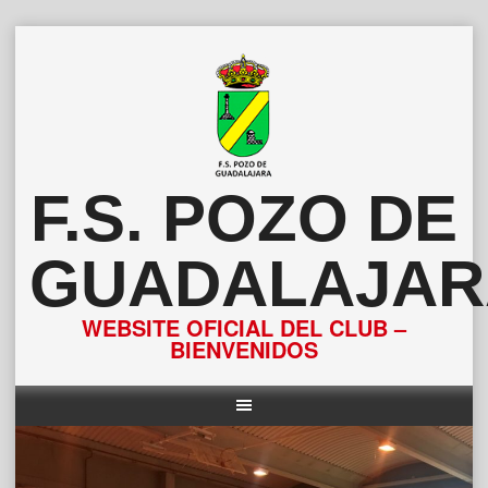
Saltar
al
contenido
F.S. POZO DE
GUADALAJAR
WEBSITE OFICIAL DEL CLUB –
BIENVENIDOS