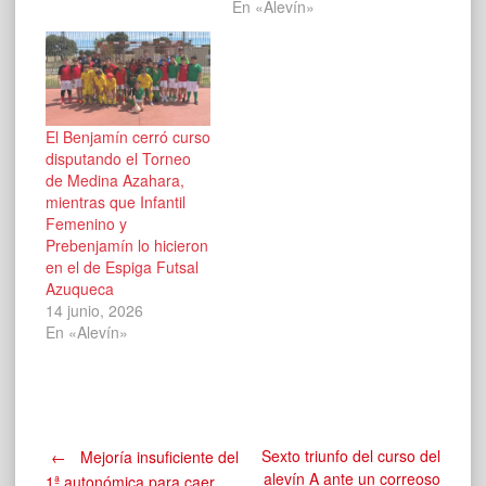
En «Alevín»
El Benjamín cerró curso
disputando el Torneo
de Medina Azahara,
mientras que Infantil
Femenino y
Prebenjamín lo hicieron
en el de Espiga Futsal
Azuqueca
14 junio, 2026
En «Alevín»
Navegación
Sexto triunfo del curso del
←
Mejoría insuficiente del
alevín A ante un correoso
1ª autonómica para caer