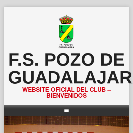
Saltar
al
contenido
F.S. POZO DE
GUADALAJAR
WEBSITE OFICIAL DEL CLUB –
BIENVENIDOS