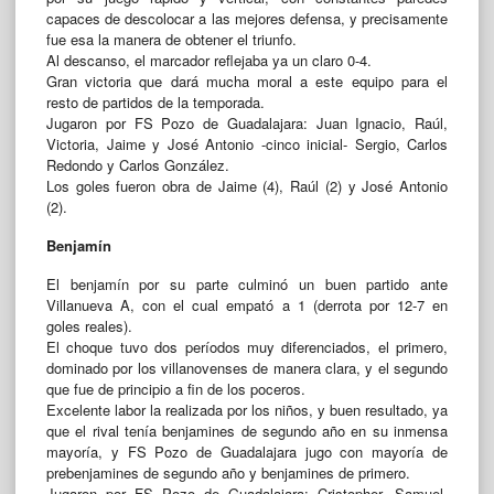
capaces de descolocar a las mejores defensa, y precisamente
fue esa la manera de obtener el triunfo.
Al descanso, el marcador reflejaba ya un claro 0-4.
Gran victoria que dará mucha moral a este equipo para el
resto de partidos de la temporada.
Jugaron por FS Pozo de Guadalajara: Juan Ignacio, Raúl,
Victoria, Jaime y José Antonio -cinco inicial- Sergio, Carlos
Redondo y Carlos González.
Los goles fueron obra de Jaime (4), Raúl (2) y José Antonio
(2).
Benjamín
El benjamín por su parte culminó un buen partido ante
Villanueva A, con el cual empató a 1 (derrota por 12-7 en
goles reales).
El choque tuvo dos períodos muy diferenciados, el primero,
dominado por los villanovenses de manera clara, y el segundo
que fue de principio a fin de los poceros.
Excelente labor la realizada por los niños, y buen resultado, ya
que el rival tenía benjamines de segundo año en su inmensa
mayoría, y FS Pozo de Guadalajara jugo con mayoría de
prebenjamines de segundo año y benjamines de primero.
Jugaron por FS Pozo de Guadalajara: Cristopher, Samuel,