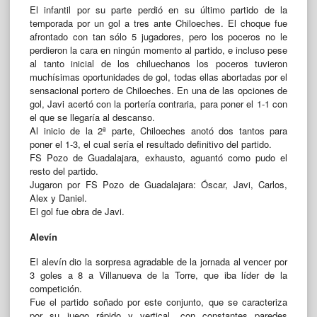
El infantil por su parte perdió en su último partido de la
temporada por un gol a tres ante Chiloeches. El choque fue
afrontado con tan sólo 5 jugadores, pero los poceros no le
perdieron la cara en ningún momento al partido, e incluso pese
al tanto inicial de los chiluechanos los poceros tuvieron
muchísimas oportunidades de gol, todas ellas abortadas por el
sensacional portero de Chiloeches. En una de las opciones de
gol, Javi acertó con la portería contraria, para poner el 1-1 con
el que se llegaría al descanso.
Al inicio de la 2ª parte, Chiloeches anotó dos tantos para
poner el 1-3, el cual sería el resultado definitivo del partido.
FS Pozo de Guadalajara, exhausto, aguantó como pudo el
resto del partido.
Jugaron por FS Pozo de Guadalajara: Óscar, Javi, Carlos,
Alex y Daniel.
El gol fue obra de Javi.
Alevín
El alevín dio la sorpresa agradable de la jornada al vencer por
3 goles a 8 a Villanueva de la Torre, que iba líder de la
competición.
Fue el partido soñado por este conjunto, que se caracteriza
por su juego rápido y vertical, con constantes paredes