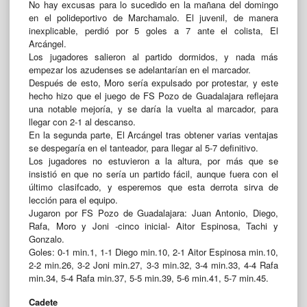
No hay excusas para lo sucedido en la mañana del domingo
en el polideportivo de Marchamalo. El juvenil, de manera
inexplicable, perdió por 5 goles a 7 ante el colista, El
Arcángel.
Los jugadores salieron al partido dormidos, y nada más
empezar los azudenses se adelantarían en el marcador.
Después de esto, Moro sería expulsado por protestar, y este
hecho hizo que el juego de FS Pozo de Guadalajara reflejara
una notable mejoría, y se daría la vuelta al marcador, para
llegar con 2-1 al descanso.
En la segunda parte, El Arcángel tras obtener varias ventajas
se despegaría en el tanteador, para llegar al 5-7 definitivo.
Los jugadores no estuvieron a la altura, por más que se
insistió en que no sería un partido fácil, aunque fuera con el
último clasifcado, y esperemos que esta derrota sirva de
lección para el equipo.
Jugaron por FS Pozo de Guadalajara: Juan Antonio, Diego,
Rafa, Moro y Joni -cinco inicial- Aitor Espinosa, Tachi y
Gonzalo.
Goles: 0-1 min.1, 1-1 Diego min.10, 2-1 Aitor Espinosa min.10,
2-2 min.26, 3-2 Joni min.27, 3-3 min.32, 3-4 min.33, 4-4 Rafa
min.34, 5-4 Rafa min.37, 5-5 min.39, 5-6 min.41, 5-7 min.45.
Cadete