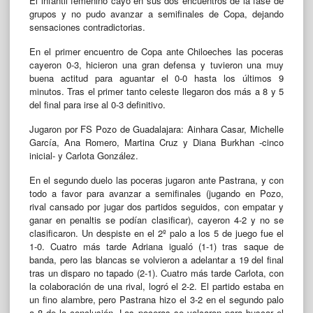
El infantil femenino cayó en sus dos encuentros de la fase de
grupos y no pudo avanzar a semifinales de Copa, dejando
sensaciones contradictorias.
En el primer encuentro de Copa ante Chiloeches las poceras
cayeron 0-3, hicieron una gran defensa y tuvieron una muy
buena actitud para aguantar el 0-0 hasta los últimos 9
minutos. Tras el primer tanto celeste llegaron dos más a 8 y 5
del final para irse al 0-3 definitivo.
Jugaron por FS Pozo de Guadalajara: Ainhara Casar, Michelle
García, Ana Romero, Martina Cruz y Diana Burkhan -cinco
inicial- y Carlota González.
En el segundo duelo las poceras jugaron ante Pastrana, y con
todo a favor para avanzar a semifinales (jugando en Pozo,
rival cansado por jugar dos partidos seguidos, con empatar y
ganar en penaltis se podían clasificar), cayeron 4-2 y no se
clasificaron. Un despiste en el 2º palo a los 5 de juego fue el
1-0. Cuatro más tarde Adriana igualó (1-1) tras saque de
banda, pero las blancas se volvieron a adelantar a 19 del final
tras un disparo no tapado (2-1). Cuatro más tarde Carlota, con
la colaboración de una rival, logró el 2-2. El partido estaba en
un fino alambre, pero Pastrana hizo el 3-2 en el segundo palo
a 8 de la conclusión. Las poceras se volcaron para buscar el