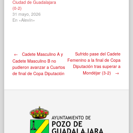
Ciudad de Guadalajara
(0-2)
31 mayo, 2026
En «Alevín»
Navegación
Sufrido pase del Cadete
←
Cadete Masculino A y
Femenino a la final de Copa
Cadete Masculino B no
Diputación tras superar a
pudieron avanzar a Cuartos
de
Mondéjar (3-2)
→
de final de Copa Diputación
entradas