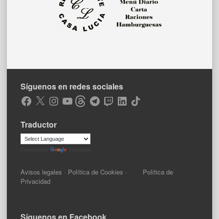
Síguenos en redes sociales
Facebook
X
Instagram
YouTube
Threads
Telegram
Twitch
LinkedIn
TikTok
Traductor
Powered by
Translate
Avisos legales
·
Política de Cookies
·
Política de
Privacidad
Síguenos en Facebook