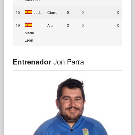
15
Judit
Cierre
0
0
0
19
Ala
2
0
0
María
León
Jon Parra
Entrenador