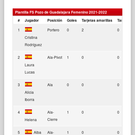
Plantilla FS Pozo de Guadalajara Femenino 2021-2022
#
Jugador
Posición
Goles
Tarjetas amarillas
Tarjetas r
1
Portero
0
2
0
Cristina
Rodríguez
2
Ala-Pívot
1
0
0
Laura
Lucas
3
Ala
0
0
0
Alicia
Iborra
4
Ala-
1
0
0
Cierre
Helena
5
Alba
Ala-
1
0
0