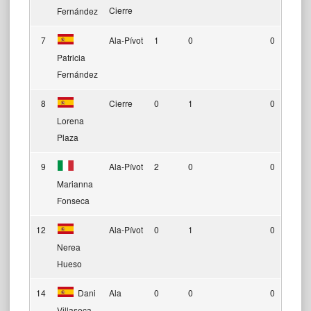
Cierre
Fernández
7
Ala-Pívot
1
0
0
Patricia
Fernández
8
Cierre
0
1
0
Lorena
Plaza
9
Ala-Pívot
2
0
0
Marianna
Fonseca
12
Ala-Pívot
0
1
0
Nerea
Hueso
14
Dani
Ala
0
0
0
Villaseca