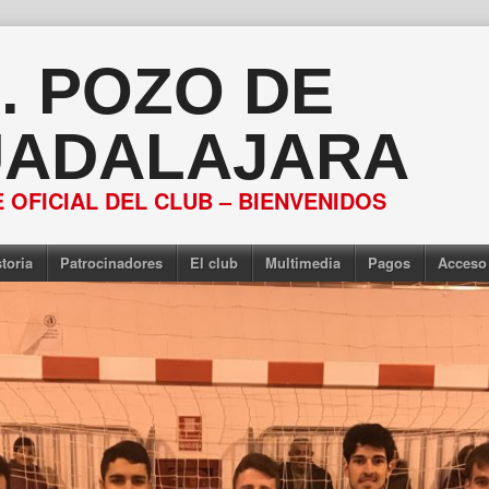
S. POZO DE
ADALAJARA
 OFICIAL DEL CLUB – BIENVENIDOS
toria
Patrocinadores
El club
Multimedia
Pagos
Acceso