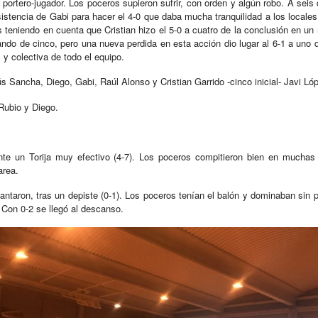
 portero-jugador. Los poceros supieron sufrir, con orden y algún robo. A seis 
istencia de Gabi para hacer el 4-0 que daba mucha tranquilidad a los local
teniendo en cuenta que Cristian hizo el 5-0 a cuatro de la conclusión en un r
cando de cinco, pero una nueva perdida en esta acción dio lugar al 6-1 a uno 
 y colectiva de todo el equipo.
Sancha, Diego, Gabi, Raúl Alonso y Cristian Garrido -cinco inicial- Javi Lóp
 Rubio y Diego.
ante un Torija muy efectivo (4-7). Los poceros compitieron bien en muchas 
area.
antaron, tras un depiste (0-1). Los poceros tenían el balón y dominaban sin pr
. Con 0-2 se llegó al descanso.