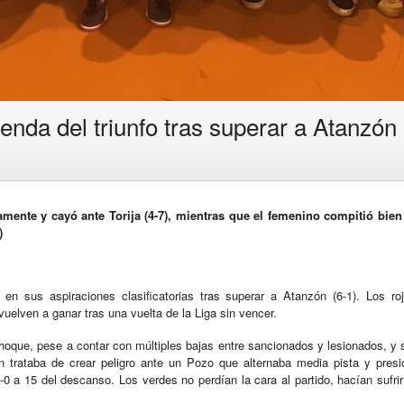
enda del triunfo tras superar a Atanzón 
vamente y cayó ante Torija (4-7), mientras que el femenino compitió bie
)
 en sus aspiraciones clasificatorias tras superar a Atanzón (6-1). Los roji
vuelven a ganar tras una vuelta de la Liga sin vencer.
oque, pese a contar con múltiples bajas entre sancionados y lesionados, y 
ón trataba de crear peligro ante un Pozo que alternaba media pista y presi
0 a 15 del descanso. Los verdes no perdían la cara al partido, hacían sufrir