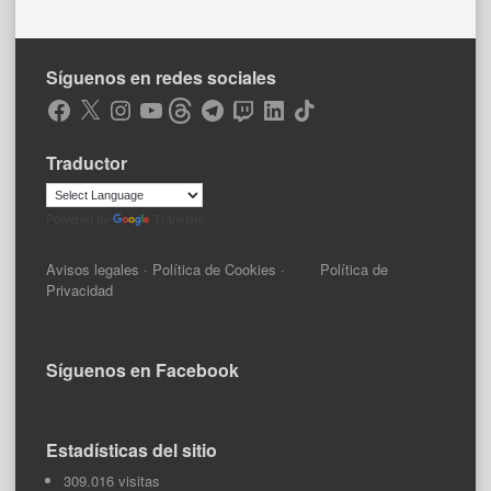
Síguenos en redes sociales
Facebook
X
Instagram
YouTube
Threads
Telegram
Twitch
LinkedIn
TikTok
Traductor
Powered by
Translate
Avisos legales
·
Política de Cookies
·
Política de
Privacidad
Síguenos en Facebook
Estadísticas del sitio
309.016 visitas