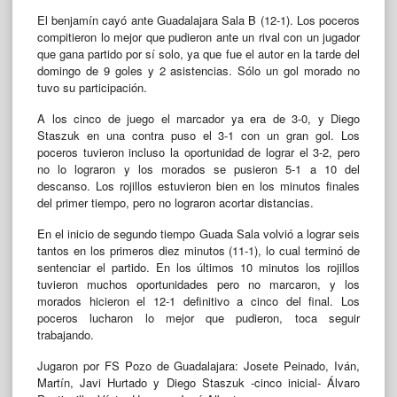
El benjamín cayó ante Guadalajara Sala B (12-1). Los poceros
compitieron lo mejor que pudieron ante un rival con un jugador
que gana partido por sí solo, ya que fue el autor en la tarde del
domingo de 9 goles y 2 asistencias. Sólo un gol morado no
tuvo su participación.
A los cinco de juego el marcador ya era de 3-0, y Diego
Staszuk en una contra puso el 3-1 con un gran gol. Los
poceros tuvieron incluso la oportunidad de lograr el 3-2, pero
no lo lograron y los morados se pusieron 5-1 a 10 del
descanso. Los rojillos estuvieron bien en los minutos finales
del primer tiempo, pero no lograron acortar distancias.
En el inicio de segundo tiempo Guada Sala volvió a lograr seis
tantos en los primeros diez minutos (11-1), lo cual terminó de
sentenciar el partido. En los últimos 10 minutos los rojillos
tuvieron muchos oportunidades pero no marcaron, y los
morados hicieron el 12-1 definitivo a cinco del final. Los
poceros lucharon lo mejor que pudieron, toca seguir
trabajando.
Jugaron por FS Pozo de Guadalajara: Josete Peinado, Iván,
Martín, Javi Hurtado y Diego Staszuk -cinco inicial- Álvaro