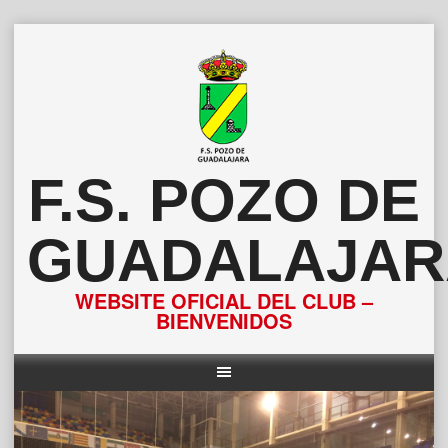
Saltar
al
contenido
F.S. POZO DE
GUADALAJAR
WEBSITE OFICIAL DEL CLUB –
BIENVENIDOS