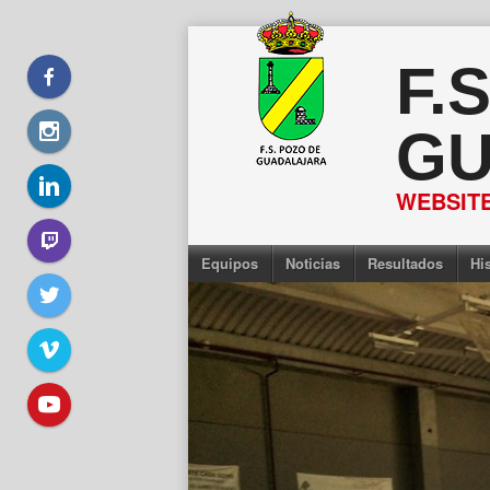
Saltar
al
F.
contenido
GU
WEBSITE
Equipos
Noticias
Resultados
His