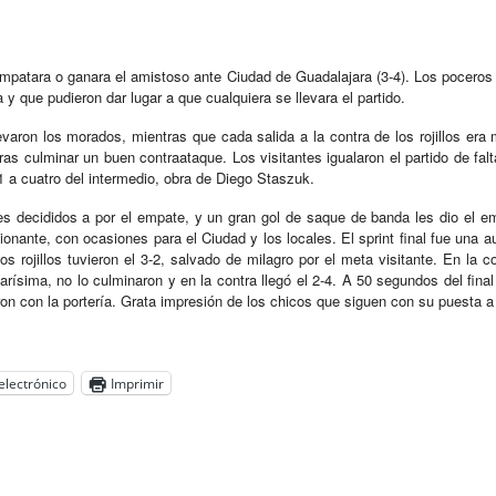
empatara o ganara el amistoso ante Ciudad de Guadalajara (3-4). Los poceros 
 y que pudieron dar lugar a que cualquiera se llevara el partido.
levaron los morados, mientras que cada salida a la contra de los rojillos er
ras culminar un buen contraataque. Los visitantes igualaron el partido de f
-1 a cuatro del intermedio, obra de Diego Staszuk.
es decididos a por el empate, y un gran gol de saque de banda les dio el em
nante, con ocasiones para el Ciudad y los locales. El sprint final fue una au
s rojillos tuvieron el 3-2, salvado de milagro por el meta visitante. En la co
rísima, no lo culminaron y en la contra llegó el 2-4. A 50 segundos del final 
aron con la portería. Grata impresión de los chicos que siguen con su puesta 
electrónico
Imprimir