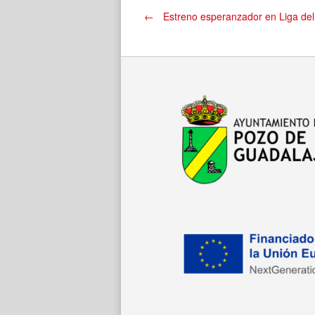
Navegación
←
Estreno esperanzador en Liga del 
de
entradas