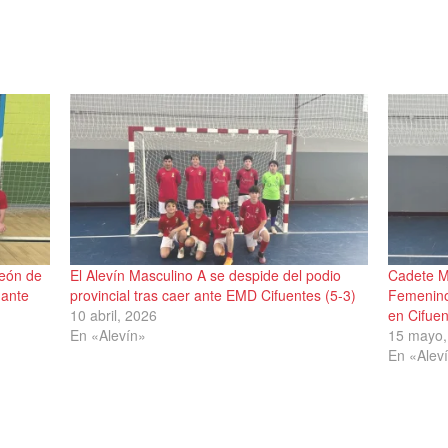
peón de
El Alevín Masculino A se despide del podio
Cadete Ma
 ante
provincial tras caer ante EMD Cifuentes (5-3)
Femenino 
10 abril, 2026
en Cifue
En «Alevín»
15 mayo,
En «Alev