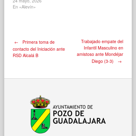
24 mayo, 2026
En «Alevín»
Navegación
Trabajado empate del
←
Primera toma de
Infantil Masculino en
contacto del Iniciación ante
amistoso ante Mondéjar
RSD Alcalá B
de
Diego (3-3)
→
entradas