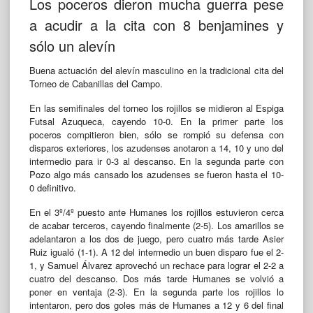
Los poceros dieron mucha guerra pese
a acudir a la cita con 8 benjamines y
sólo un alevín
Buena actuación del alevín masculino en la tradicional cita del
Torneo de Cabanillas del Campo.
En las semifinales del torneo los rojillos se midieron al Espiga
Futsal Azuqueca, cayendo 10-0. En la primer parte los
poceros compitieron bien, sólo se rompió su defensa con
disparos exteriores, los azudenses anotaron a 14, 10 y uno del
intermedio para ir 0-3 al descanso. En la segunda parte con
Pozo algo más cansado los azudenses se fueron hasta el 10-
0 definitivo.
En el 3º/4º puesto ante Humanes los rojillos estuvieron cerca
de acabar terceros, cayendo finalmente (2-5). Los amarillos se
adelantaron a los dos de juego, pero cuatro más tarde Asier
Ruiz igualó (1-1). A 12 del intermedio un buen disparo fue el 2-
1, y Samuel Álvarez aprovechó un rechace para lograr el 2-2 a
cuatro del descanso. Dos más tarde Humanes se volvió a
poner en ventaja (2-3). En la segunda parte los rojillos lo
intentaron, pero dos goles más de Humanes a 12 y 6 del final